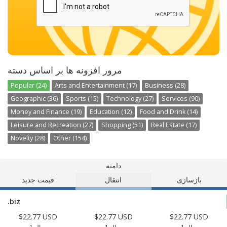
مرور افزونه ها بر اساس دسته
Popular (24)
Arts and Entertainment (17)
Business (28)
Geographic (36)
Sports (15)
Technology (27)
Services (90)
Money and Finance (19)
Education (12)
Food and Drink (14)
Leisure and Recreation (27)
Shopping (51)
Real Estate (17)
Novelty (28)
Other (154)
دامنه
بازسازی
انتقال
قیمت جدید
.biz
$22.77 USD
$22.77 USD
$22.77 USD
1 سال
1 سال
1 سال