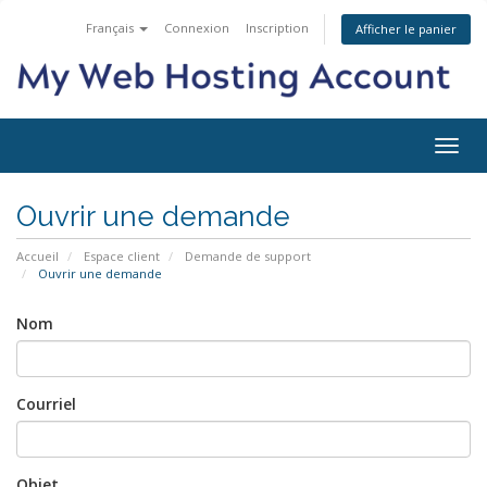
Français
Connexion
Inscription
Afficher le panier
Bascu
la
navig
Ouvrir une demande
Accueil
Espace client
Demande de support
Ouvrir une demande
Nom
Courriel
Objet