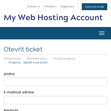
Čeština
Přihlášení
Registrace
Zobrazit košík
Togg
navig
Otevřít ticket
Portal Home
Klientské sekce
Tickety podpory
Podpora - Založit nový ticket
Jméno
E-mailová adresa
Předmět