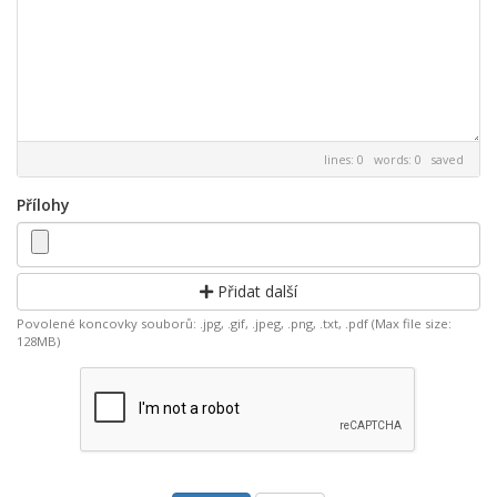
lines: 0 words: 0
saved
Přílohy
Přidat další
Povolené koncovky souborů: .jpg, .gif, .jpeg, .png, .txt, .pdf (Max file size:
128MB)