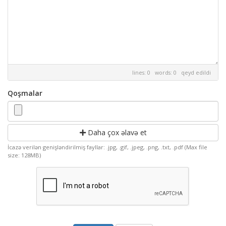
lines: 0 words: 0
qeyd edildi
Qoşmalar
Daha çox əlavə et
İcazə verilən genişləndirilmiş fayllar: .jpg, .gif, .jpeg, .png, .txt, .pdf (Max file
size: 128MB)