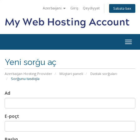
Azerbaijani
Giriş
Qeydiyyat
Səbətə bax
Naviq
keçid
Yeni sorğu aç
Azerbaijan Hosting Provider
Müştəri paneli
Dəstək sorğuları
Sorğunu təsdiqlə
Ad
E-poçt
Başlıq